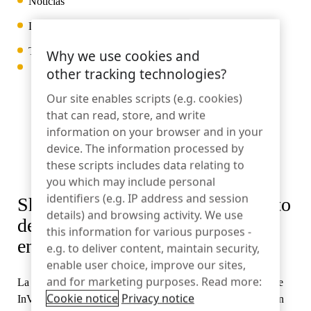
Noticias
EcosistemaOneKEY
Protección de activos
Date:
NOV 03 2015
CerradurasLIVE
Sostenibilidad
Tiempo de lectura: 2 minutos
Why we use cookies and
Bricolaje y reformas del hogar
MagStand
other tracking technologies?
Control de acceso
Blog
Zips
Our site enables scripts (e.g. cookies)
Empleo en InVue
that can read, store, and write
Hipermercado y ultramarinos
information on your browser and in your
Punto de venta
Guías de instrucciones
device. The information processed by
these scripts includes data relating to
Seguridad de los expositores de mercancías
Socios comerciales
you which may include personal
Operadores móviles
identifiers (e.g. IP address and session
Shelf Tether™ es el único producto
Tienda conectada
Especificaciones técnicas
details) and browsing activity. We use
de seguridad para mercancía
this information for various purposes -
Seguridad de la mercancía colgada
Asociaciones empresariales
envasada cuando no hay EAS.
e.g. to deliver content, maintain security,
Salud y belleza
enable user choice, improve our sites,
Casos prácticos
and for marketing purposes. Read more:
La revista Security Products ha nombrado a Shelf Tether , de
Cookie notice
Privacy notice
Cerraduras inteligentes
InVue, nuevo producto del año en la categoría de prevención
Contacto