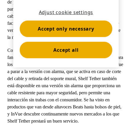
de pérdidas. Shelf Tether es la única solución de seguridad
Artículos deportivos
para estanterías diseñada para productos de gran valor. Su
Adjust cookie settings
Catálogo
cable de 3 pies, junto con la aplicación del
IR StopLok
,
Etiquetas y detectores
facilitan a los consumidores la interacción con un artículo de
Accept only necessary
Comercio especializado
venta al por menor al tiempo que se mantiene la seguridad de
la mercancía.
Noticias
Punto de venta
Accept all
Con una instalación sencilla, una seguridad robusta y una
Deportes y entretenimiento
fantástica experiencia para el cliente, Shelf Tether es ideal para
los minoristas que no cuentan con EAS. Aunque el premio fue
a parar a la versión con alarma, que se activa en caso de corte
Soportes para tabletas
del cable y retirada del soporte mural, Shelf Tether también
Hostelería y restauración
está disponible en una versión sin alarma que proporciona un
cable resistente para mayor seguridad, pero permite una
interacción sin trabas con el consumidor. Se ha visto en
productos que van desde altavoces Beats hasta bolsos de piel,
Fabricantes de accesorios
y InVue descubre continuamente nuevos mercados a los que
Shelf Tether prestará un buen servicio.