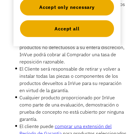
Contacto
disolventes o limpiadores industriales, estropajos
Accept only necessary
Artículos deportivos
o polvos abrasivos y desengrasantes.
InVue no acepta devoluciones de productos no
Catálogo
Etiquetas y detectores
defectuosos a menos que InVue lo acuerde
Accept all
expresamente por escrito. En el caso de que
Comercio especializado
InVue acuerde aceptar una devolución de
productos no defectuosos a su entera discreción,
Noticias
Punto de venta
InVue podrá cobrar al Comprador una tasa de
reposición razonable.
Deportes y entretenimiento
El Cliente será responsable de retirar y volver a
instalar todas las piezas o componentes de los
Soportes para tabletas
productos devueltos a InVue para su reparación
en virtud de la garantía.
Hostelería y restauración
Cualquier producto proporcionado por InVue
como parte de una evaluación, demostración o
prueba de concepto no está cubierto por ninguna
garantía.
Fabricantes de accesorios
El cliente puede
comprar una extensión del
Período de Garantía
para productos seleccionados