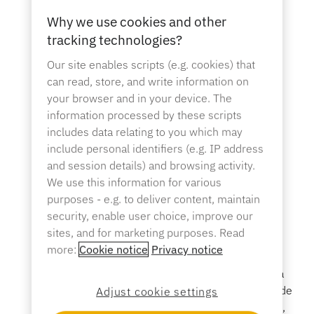
Centro de ayuda
EcosistemaOneKEY
tardar diez (10) días hábiles después de su
Protección de activos
Why we use cookies and other
descubrimiento.
CerradurasLIVE
Esta garantía no se aplica en ningún caso a (i) el
tracking technologies?
uso indebido, la negligencia, el mal uso, la
MagStand
Sostenibilidad
Our site enables scripts (e.g. cookies) that
manipulación indebida, los accidentes o el uso
Bricolaje y reformas del hogar
Control de acceso
can read, store, and write information on
Zips
que no se ajuste a las especificaciones o
Blog
your browser and in your device. The
instrucciones aplicables del producto InVue; (ii)
information processed by these scripts
las piezas consumibles, como las baterías y los
Empleo en InVue
includes data relating to you which may
Hipermercado y ultramarinos
adhesivos, que se desgastan con el tiempo; (iii)
Punto de venta
include personal identifiers (e.g. IP address
daños estéticos, (iv) modificaciones,
Guías de instrucciones
and session details) and browsing activity.
Seguridad de los expositores de mercancías
personalizaciones, desarrollos o cambios
We use this information for various
solicitados en los productos, (v) defectos
Socios comerciales
purposes - e.g. to deliver content, maintain
Operadores móviles
causados por un componente, producto o
Tienda conectada
security, enable user choice, improve our
software de terceros que no haya sido
Especificaciones técnicas
sites, and for marketing purposes. Read
Seguridad de la mercancía colgada
previamente aprobado por InVue, o (vi) daños
more:
Cookie notice
Privacy notice
causados por el uso indebido de productos
Asociaciones empresariales
Salud y belleza
químicos agresivos, entre los que se incluyen, a
título enunciativo, la lejía, los productos a base de
Adjust cookie settings
Casos prácticos
Cerraduras inteligentes
alcohol, los productos que contengan amoniaco,