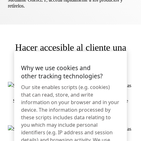
Artículos deportivos
retírelos.
Catálogo
Etiquetas y detectores
Comercio especializado
Noticias
Hacer accesible al cliente una
Punto de venta
cantidad selecta de productos.
Deportes y entretenimiento
Why we use cookies and
other tracking technologies?
Soportes para tabletas
Our site enables scripts (e.g. cookies)
Hostelería y restauración
that can read, store, and write
StopLok se utiliza con nuestro gancho de bloqueo flexible
information on your browser and in your
gancho de clavija
device. The information processed by
these scripts includes data relating to
Fabricantes de accesorios
you which may include personal
identifiers (e.g. IP address and session
details) and browsing activity. We use