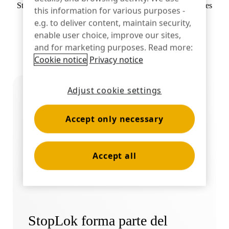
StopLok se puede adaptar a los ganchos de clavija existentes
this information for various purposes -
Banca
en la tienda
e.g. to deliver content, maintain security,
enable user choice, improve our sites,
and for marketing purposes. Read more:
Cookie notice
Privacy notice
Educación
Adjust cookie settings
Accept only necessary
Accept all
StopLok forma parte del