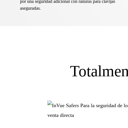
por una seguridad adicional con ranuras para clavijas
aseguradas.
Totalment