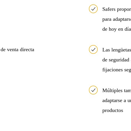
Safers propo
para adaptars
de hoy en día
Las lengüeta
de seguridad 
fijaciones se
Múltiples tam
adaptarse a 
productos