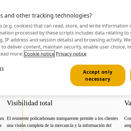
s and other tracking technologies?
ts (e.g. cookies) that can read, store, and write informatio
mation processed by these scripts includes data relating t
tar presupuesto
.g. IP address and session details) and browsing activity. We
 to deliver content, maintain security, enable user choice, i
Read more:
Cookie notice
Privacy notice
gs
Accept only
necessary
Visibilidad total
Va
ara
El resistente policarbonato transparente permite a los clientes
Con
e
una visión completa de la mercancía y la información del
amp