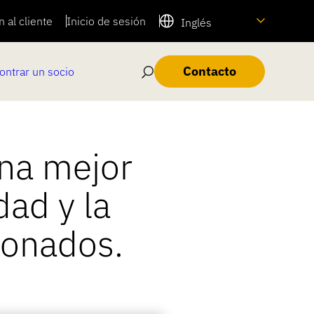
 al cliente
Inicio de sesión
Inglés
Contacto
ontrar un socio
ona mejor
dad y la
ionados.