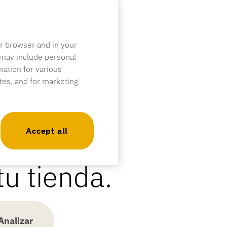
ur browser and in your
 may include personal
mation for various
ites, and for marketing
Accept all
u tienda.
Analizar