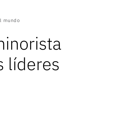
el mundo
inorista
 líderes