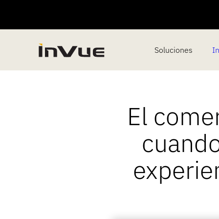
Soluciones
I
El comer
cuando 
experie