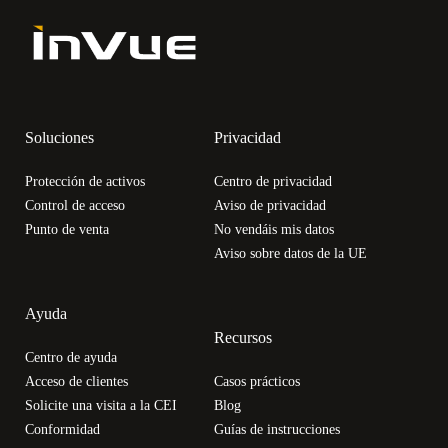
Soluciones
Privacidad
Protección de activos
Centro de privacidad
Control de acceso
Aviso de privacidad
Punto de venta
No vendáis mis datos
Aviso sobre datos de la UE
Ayuda
Recursos
Volver al menú
Volver al menú
Volver al menú
Volver al menú
Volver al menú
Centro de ayuda
Acceso de clientes
Casos prácticos
Solicite una visita a la CEI
Blog
Soluciones
Industrias
Productos
Empresa
Recursos
Conformidad
Guías de instrucciones