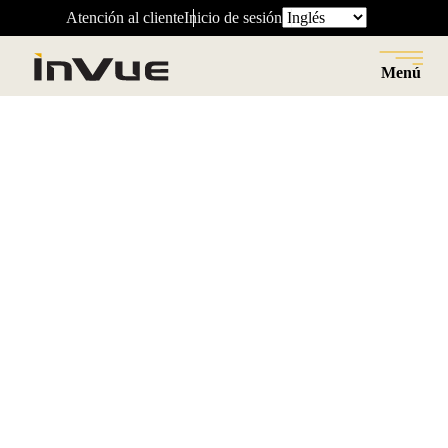
Atención al cliente
Inicio de sesión
Menú
Cerrar
Volver
Centro de recursos
Soluciones adaptables y óptimas