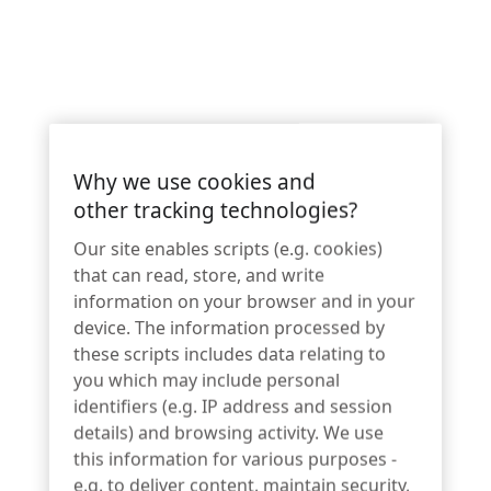
para todas las mercancías y
aplicaciones.
Casos prácticos
Date:
DIC 07 2018
Why we use cookies and
Tiempo de lectura: 1 minuto
other tracking technologies?
Our site enables scripts (e.g. cookies)
that can read, store, and write
information on your browser and in your
device. The information processed by
these scripts includes data relating to
you which may include personal
identifiers (e.g. IP address and session
"Trabajamos con InVue porque siempre nos
details) and browsing activity. We use
ofrecen la solución óptima para nuestras
this information for various purposes -
distintas mercancías y aplicaciones. Si es
e.g. to deliver content, maintain security,