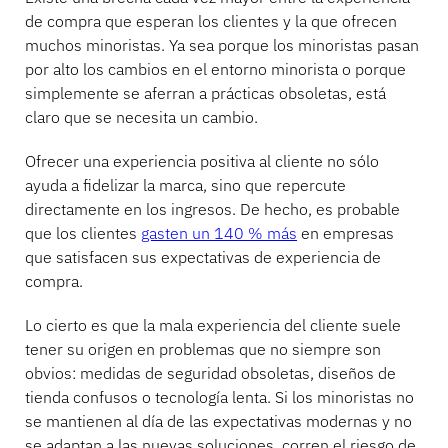
Contacto
de compra que esperan los clientes y la que ofrecen
Artículos deportivos
muchos minoristas. Ya sea porque los minoristas pasan
Catálogo
por alto los cambios en el entorno minorista o porque
Etiquetas y detectores
simplemente se aferran a prácticas obsoletas, está
claro que se necesita un cambio.
Comercio especializado
Noticias
Ofrecer una experiencia positiva al cliente no sólo
Punto de venta
ayuda a fidelizar la marca, sino que repercute
directamente en los ingresos. De hecho, es probable
Deportes y entretenimiento
que los clientes
gasten un 140 % más
en empresas
que satisfacen sus expectativas de experiencia de
Soportes para tabletas
compra.
Hostelería y restauración
Lo cierto es que la mala experiencia del cliente suele
tener su origen en problemas que no siempre son
obvios: medidas de seguridad obsoletas, diseños de
tienda confusos o tecnología lenta. Si los minoristas no
Fabricantes de accesorios
se mantienen al día de las expectativas modernas y no
se adaptan a las nuevas soluciones, corren el riesgo de