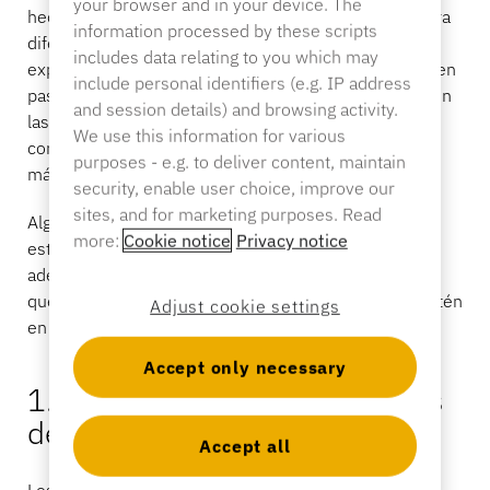
your browser and in your device. The
hecho, el 70 % de los consumidores percibe una clara
information processed by these scripts
diferencia entre las empresas que cumplen estas
includes data relating to you which may
expectativas y las que no. Los clientes también quieren
include personal identifiers (e.g. IP address
pasar menos tiempo esperando -pasan más tiempo en
and session details) and browsing activity.
las colas de los comercios que en restaurantes,
We use this information for various
consultas médicas y bancos juntos- y quieren tener
purposes - e.g. to deliver content, maintain
más opciones al alcance de la mano.
security, enable user choice, improve our
sites, and for marketing purposes. Read
Algunos minoristas son plenamente conscientes de
more:
Cookie notice
Privacy notice
estos retos, pero luchan por encontrar las soluciones
adecuadas. Para otros, es posible que los problemas
que afectan a la experiencia del cliente ni siquiera estén
Adjust cookie settings
en su radar.
Accept only necessary
1. En su tienda faltan opciones
de autoservicio
Accept all