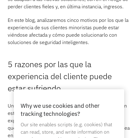
perder clientes fieles y, en última instancia, ingresos.
Banca
En este blog, analizaremos cinco motivos por los que la
experiencia de sus clientes minoristas puede estar
viéndose afectada y cómo puede solucionarlo con
soluciones de seguridad inteligentes.
Educación
5 razones por las que la
experiencia del cliente puede
estar sufriendo
Why we use cookies and other
Una tendencia importante en el comercio minorista en
tracking technologies?
estos momentos es que los clientes esperan una
experiencia de compra más personalizada y quieren
Our site enables scripts (e.g. cookies) that
que las empresas se adapten a sus necesidades, ya sea
can read, store, and write information on
en la tienda o a través de la atención al cliente. De