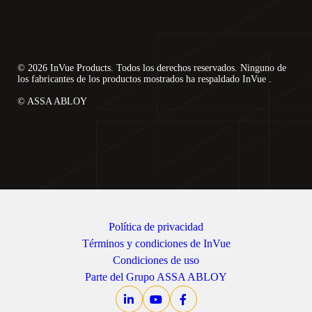
CerradurasLIVE
Sostenibilidad
Bricolaje y reformas del hogar
MagStand
Control de acceso
Blog
© 2026 InVue Products. Todos los derechos reservados. Ninguno de
Zips
los fabricantes de los productos mostrados ha respaldado InVue .
Empleo en InVue
© ASSA ABLOY
Hipermercado y ultramarinos
Punto de venta
Guías de instrucciones
Seguridad de los expositores de mercancías
Socios comerciales
Operadores móviles
Tienda conectada
Especificaciones técnicas
Seguridad de la mercancía colgada
Asociaciones empresariales
Política de privacidad
Salud y belleza
Términos y condiciones de InVue
Casos prácticos
Condiciones de uso
Parte del Grupo ASSA ABLOY
Cerraduras inteligentes
Contacto
Artículos deportivos