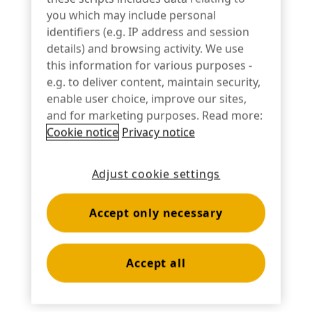
you which may include personal
El soporte universal para tabletas
identifiers (e.g. IP address and session
admite cualquier tableta
details) and browsing activity. We use
this information for various purposes -
e.g. to deliver content, maintain security,
enable user choice, improve our sites,
La base gira 270° y la tableta se inclina
and for marketing purposes. Read more:
30°-75
Cookie notice
Privacy notice
Adjust cookie settings
El concentrador de red opcional
permite integrar accesorios
Accept only necessary
Accept all
Los soportes para dispositivos de pago
pueden separarse de la base y utilizarse