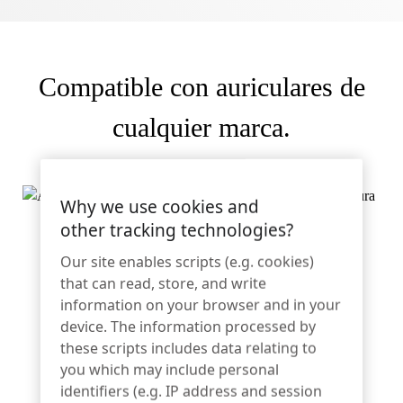
Artículos deportivos
Catálogo
Etiquetas y detectores
Compatible con auriculares de
Comercio especializado
cualquier marca.
Noticias
Punto de venta
Deportes y entretenimiento
Why we use cookies and
other tracking technologies?
Soportes para tabletas
Zips conectado en el lado derecho (mostrado arriba con
Hostelería y restauración
Our site enables scripts (e.g. cookies)
auriculares Bang and Olufsen con cancelación de ruido)
that can read, store, and write
information on your browser and in your
device. The information processed by
Fabricantes de accesorios
these scripts includes data relating to
you which may include personal
identifiers (e.g. IP address and session