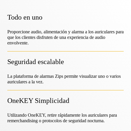
EcosistemaOneKEY
Protección de activos
CerradurasLIVE
Todo en uno
Sostenibilidad
Bricolaje y reformas del hogar
MagStand
Proporcione audio, alimentación y alarma a los auriculares para
Control de acceso
Blog
Zips
que los clientes disfruten de una experiencia de audio
envolvente.
Empleo en InVue
Hipermercado y ultramarinos
Punto de venta
Seguridad escalable
Guías de instrucciones
Seguridad de los expositores de mercancías
Socios comerciales
La plataforma de alarmas Zips permite visualizar uno o varios
Operadores móviles
auriculares a la vez.
Tienda conectada
Especificaciones técnicas
Seguridad de la mercancía colgada
OneKEY Simplicidad
Asociaciones empresariales
Salud y belleza
Utilizando OneKEY, retire rápidamente los auriculares para
Casos prácticos
remerchandising o protocolos de seguridad nocturna.
Cerraduras inteligentes
Contacto