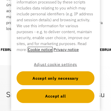
information processed by these scripts
Contacto
único sistema centralizado. Los empleados obtienen
Artículos deportivos
includes data relating to you which may
acceso instantáneo a los productos, los gerentes
include personal identifiers (e.g. IP address
Catálogo
mantienen el control de los permisos de acceso y los
Etiquetas y detectores
and session details) and browsing activity.
productos permanecen seguros, pero disponibles para
We use this information for various
los clientes.
Comercio especializado
purposes - e.g. to deliver content, maintain
security, enable user choice, improve our
Noticias
Punto de venta
sites, and for marketing purposes. Read
more:
Cookie notice
Privacy notice
Deportes y entretenimiento
Soportes para tabletas
Adjust cookie settings
Hostelería y restauración
Accept only necessary
Venga y descubra cómo
Smart Access conecta toda su
Accept all
Fabricantes de accesorios
tienda.